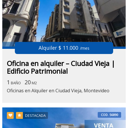
Alquiler $ 11.000
/mes
Oficina en alquiler – Ciudad Vieja |
Edificio Patrimonial
1
20
BAÑO
M2
Oficinas en Alquiler en Ciudad Vieja, Montevideo
COD. 56890
DESTACADA