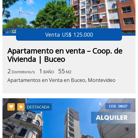
Venta US$ 125.000
Apartamento en venta – Coop. de
Vivienda | Buceo
2
1
55
Dormitorio/s
BAÑO
M2
Apartamentos en Venta en Buceo, Montevideo
COD. 58027
DESTACADA