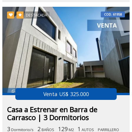
COD. 61958
DESTACADA
Venta US$ 325.000
Casa a Estrenar en Barra de
Carrasco | 3 Dormitorios
3
2
129
1
Dormitorio/s
BAÑOS
M2
AUTOS
PARRILLERO