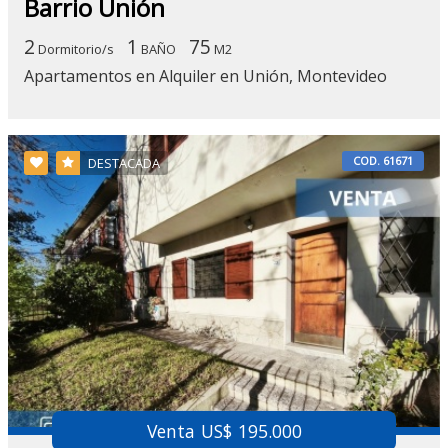
Barrio Unión
2
1
75
Dormitorio/s
BAÑO
M2
Apartamentos en Alquiler en Unión, Montevideo
COD. 61671
DESTACADA
Venta US$ 195.000