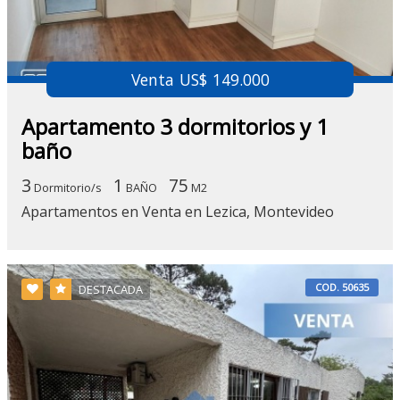
Venta US$ 149.000
Apartamento 3 dormitorios y 1
baño
3
1
75
Dormitorio/s
BAÑO
M2
Apartamentos en Venta en Lezica, Montevideo
COD. 50635
DESTACADA