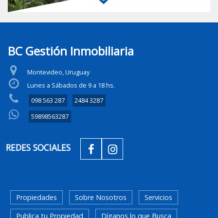
BC Gestión Inmobiliaria
Montevideo, Uruguay
Lunes a Sábados de 9 a 18 hs.
098 563 287
2484 3287
59898563287
REDES SOCIALES
SECCIONES
Propiedades
Sobre Nosotros
Servicios
Publica tu Propiedad
Díganos lo que Busca