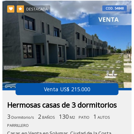
COD. 54848
DESTACADA
Venta US$ 215.000
Hermosas casas de 3 dormitorios
3
2
130
1
Dormitorio/s
BAÑOS
M2
PATIO
AUTOS
PARRILLERO
Casas en Venta en Solymar, Ciudad de la Costa,