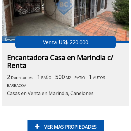
Venta US$ 220.000
Encantadora Casa en Marindia c/
Renta
2
1
500
1
Dormitorio/s
BAÑO
M2
PATIO
AUTOS
BARBACOA
Casas en Venta en Marindia, Canelones
VER MAS PROPIEDADES