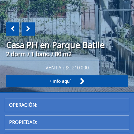
Casa PH en Parque Batlle
2 dorm / 1 baño / 80 m2
VENTA u$s 210.000
+ info aquí