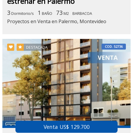
estrenar en Palermo
3
1
73
Dormitorio/s
BAÑO
M2
BARBACOA
Proyectos en Venta en Palermo, Montevideo
COD. 52736
DESTACADA
Venta US$ 129.700