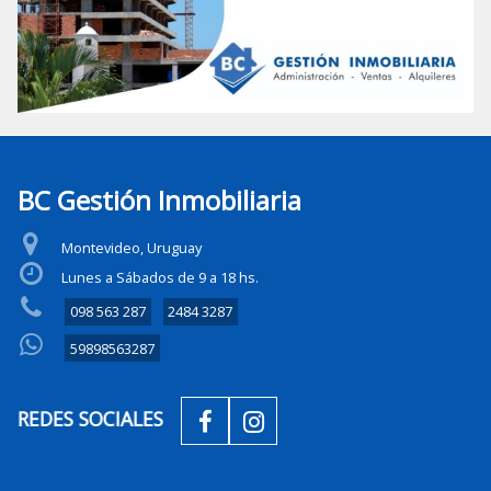
BC Gestión Inmobiliaria
Montevideo, Uruguay
Lunes a Sábados de 9 a 18 hs.
098 563 287
2484 3287
59898563287
REDES SOCIALES