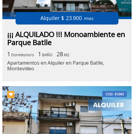
Alquiler $ 23.900
/mes
¡¡¡ ALQUILADO !!! Monoambiente en
Parque Batlle
1
1
28
Dormitorio/s
BAÑO
M2
Apartamentos en Alquiler en Parque Batlle,
Montevideo
COD. 61043