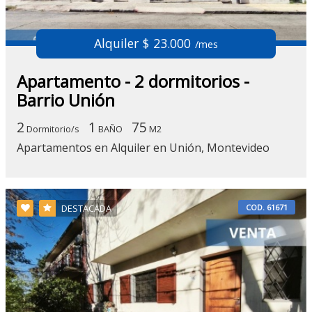
Alquiler $ 23.000
/mes
Apartamento - 2 dormitorios -
Barrio Unión
2
1
75
Dormitorio/s
BAÑO
M2
Apartamentos en Alquiler en Unión, Montevideo
COD. 61671
DESTACADA