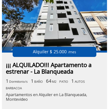
Alquiler $ 25.000
/mes
¡¡¡ ALQUILADO!!! Apartamento a
estrenar - La Blanqueada
1
1
64
1
Dormitorio/s
BAÑO
M2
PATIO
AUTOS
BARBACOA
Apartamentos en Alquiler en La Blanqueada,
Montevideo