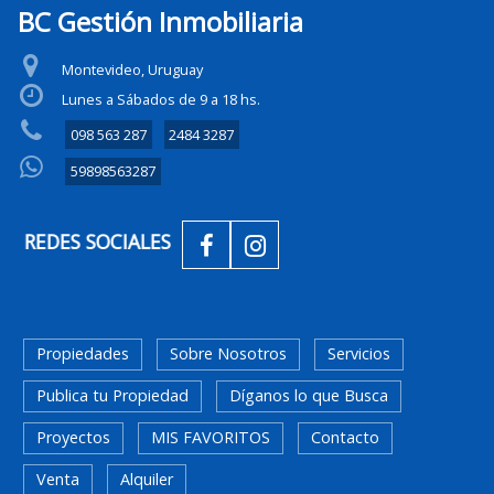
BC Gestión Inmobiliaria
Montevideo, Uruguay
Lunes a Sábados de 9 a 18 hs.
098 563 287
2484 3287
59898563287
REDES SOCIALES
Propiedades
Sobre Nosotros
Servicios
Publica tu Propiedad
Díganos lo que Busca
Proyectos
MIS FAVORITOS
Contacto
Venta
Alquiler