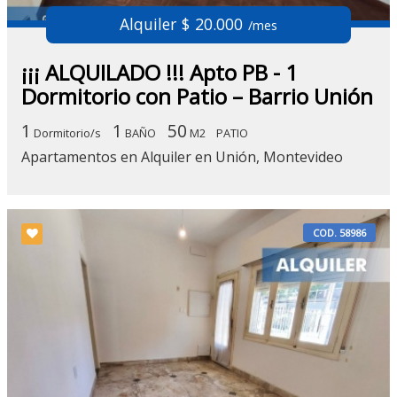
Alquiler $ 20.000
/mes
¡¡¡ ALQUILADO !!! Apto PB - 1
Dormitorio con Patio – Barrio Unión
1
1
50
Dormitorio/s
BAÑO
M2
PATIO
Apartamentos en Alquiler en Unión, Montevideo
COD. 58986