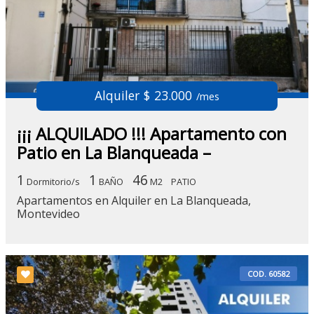
Alquiler $ 23.000
/mes
¡¡¡ ALQUILADO !!! Apartamento con
Patio en La Blanqueada –
1
1
46
Dormitorio/s
BAÑO
M2
PATIO
Apartamentos en Alquiler en La Blanqueada,
Montevideo
COD. 60582