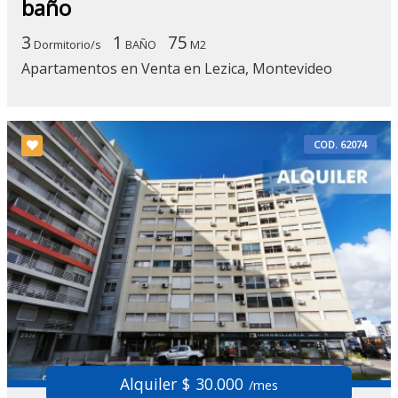
baño
3
1
75
Dormitorio/s
BAÑO
M2
Apartamentos en Venta en Lezica, Montevideo
COD. 62074
Alquiler $ 30.000
/mes