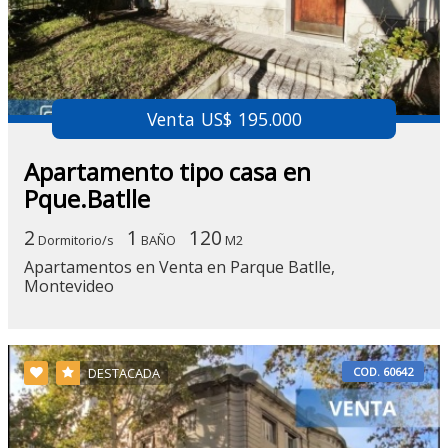
Venta US$ 195.000
Apartamento tipo casa en
Pque.Batlle
2
1
120
Dormitorio/s
BAÑO
M2
Apartamentos en Venta en Parque Batlle,
Montevideo
COD. 60642
DESTACADA