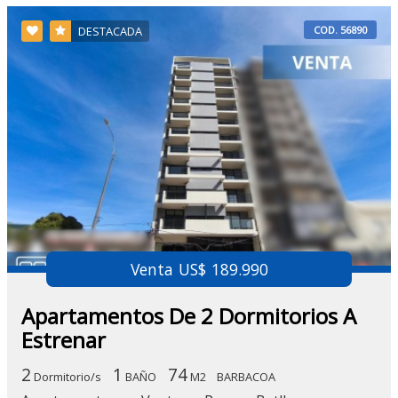
COD. 56890
DESTACADA
Venta US$ 189.990
Apartamentos De 2 Dormitorios A
Estrenar
2
1
74
Dormitorio/s
BAÑO
M2
BARBACOA